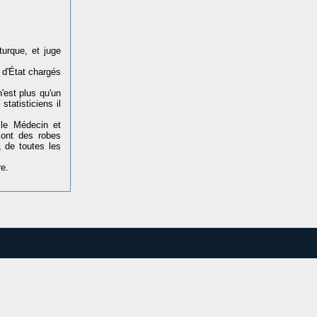
turque, et juge
d'État chargés
'est plus qu'un
tatisticiens il
 le Médecin et
 ont des robes
, de toutes les
re.