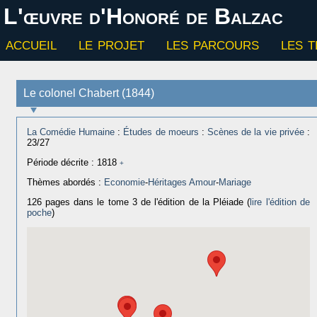
L'œuvre d'Honoré de Balzac
accueil
le projet
les parcours
les 
Le colonel Chabert (1844)
La Comédie Humaine
:
Études de moeurs
:
Scènes de la vie privée
:
23/27
Période décrite : 1818
+
Thèmes abordés :
Economie
-
Héritages
Amour
-
Mariage
126 pages dans le tome 3 de l'édition de la Pléiade (
lire l'édition de
poche
)