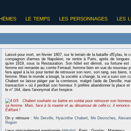
thèmes
le temps
les personnages
les l
Laissé pour mort, en février 1807, sur le terrain de la bataille d'Eylau, le 
compagnon d'armes de Napoléon, ne rentre à Paris, après de longues p
qu'en 1819, sous la Restauration. Son hôtel est démoli, sa fortune est
femme est remariée au comte Ferraud, homme bien en vue du nouveau po
fera appel à la loi pour tenter de retrouver son nom, son rang, ses biens, 
femme. Mais le monde a bougé, la société a changé, la vie a suivi son c
Chabert se laisse piéger par la comtesse, malgré l'aide de Derville, ma
transaction » où il perdrait son honneur. Il préfère abandonner la place et
le n° 164, dans l'anonymat d'un hospice.
Chabert souhaite se battre en soldat pour retrouver son honneur,
sa femme. Mais, face à la rouerie et au désamour de celle-ci, il renonce
Édifiant !
On y retrouve :
Me Derville
,
Hyacinthe Chabert
,
Me Desroches
,
Alexand
Roguin
Lieux principalement mentionnés (
détails
) : Paris ; Groslay ; Margency