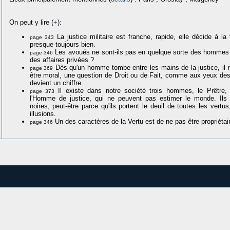
On peut y lire (
+
):
La justice militaire est franche, rapide, elle décide à la 
page 343
presque toujours bien.
Les avoués ne sont-ils pas en quelque sorte des hommes 
page 346
des affaires privées ?
Dès qu'un homme tombe entre les mains de la justice, il n
page 369
être moral, une question de Droit ou de Fait, comme aux yeux des s
devient un chiffre.
Il existe dans notre société trois hommes, le Prêtre,
page 373
l'Homme de justice, qui ne peuvent pas estimer le monde. Ils
noires, peut-être parce qu'ils portent le deuil de toutes les vertus
illusions.
Un des caractères de la Vertu est de ne pas être propriétai
page 346