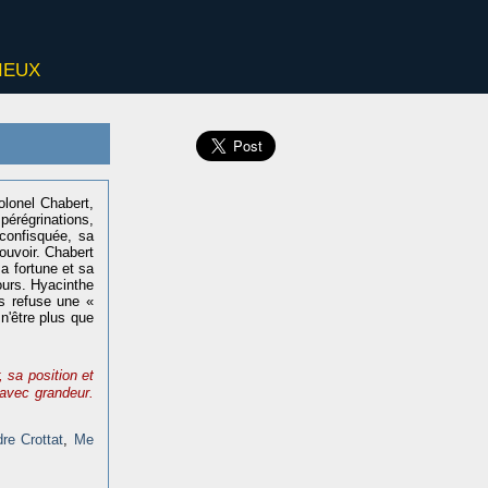
ieux
colonel Chabert,
érégrinations,
 confisquée, sa
uvoir. Chabert
sa fortune et sa
ours. Hyacinthe
is refuse une «
 n'être plus que
 sa position et
 avec grandeur.
re Crottat
,
Me